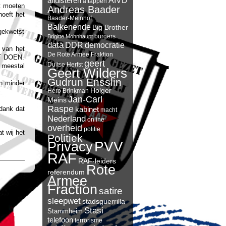
AIVD
afluisteren
aftappen
ft moeten
Andreas Baader
hoeft het
Baader-Meinhof
Balkenende
Big Brother
 gekwetst
burgers
Brigitte Mohnhaupt
data
DDR
democratie
n van het
De Rote Armee Fraktion
ET DOEN.
geert
Duitse Herfst
e meestal
Geert Wilders
Gudrun Ensslin
en minder
Holger
Hero Brinkman
Jan-Carl
Meins
Raspe
 dank dat
kabinet
macht
Nederland
online
overheid
politie
t wij het
Politiek
PVV
Privacy
RAF
RAF-leiders
Rote
referendum
Armee
Fraction
satire
sleepwet
stadsguerrilla
Stasi
Stammheim
telefoon
terrorisme