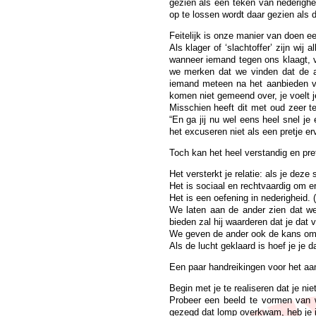
gezien als een teken van nederighe
op te lossen wordt daar gezien als
Feitelijk is onze manier van doen ee
Als klager of ‘slachtoffer’ zijn wi
wanneer iemand tegen ons klaagt, v
we merken dat we vinden dat de an
iemand meteen na het aanbieden va
komen niet gemeend over, je voelt je
Misschien heeft dit met oud zeer t
“En ga jij nu wel eens heel snel j
het excuseren niet als een pretje er
Toch kan het heel verstandig en pr
Het versterkt je relatie: als je deze
Het is sociaal en rechtvaardig om 
Het is een oefening in nederigheid. 
We laten aan de ander zien dat we
bieden zal hij waarderen dat je dat 
We geven de ander ook de kans om z
Als de lucht geklaard is hoef je je 
Een paar handreikingen voor het a
Begin met je te realiseren dat je ni
Probeer een beeld te vormen van w
gezegd dat lomp overkwam, heb je i