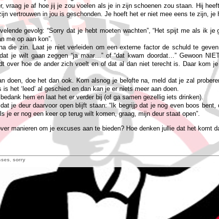
er, vraag je af hoe jij je zou voelen als je in zijn schoenen zou staan. Hij hee
jn vertrouwen in jou is geschonden. Je hoeft het er niet mee eens te zijn, je 
velende gevolg: “Sorry dat je hebt moeten wachten”, “Het spijt me als ik je
van me op aan kon”.
na die zin. Laat je niet verleiden om een externe factor de schuld te geve
t dat je wilt gaan zeggen “ja maar…” of “dat kwam doordat…” Gewoon NI
t over hoe de ander zich voelt en of dat al dan niet terecht is. Daar kom j
an doen, doe het dan ook. Kom alsnog je belofte na, meld dat je zal prober
s is het ‘leed’ al geschied en dan kan je er niets meer aan doen.
edank hem en laat het er verder bij (of ga samen gezellig iets drinken).
dat je deur daarvoor open blijft staan: “Ik begrijp dat je nog even boos bent,
ls je er nog een keer op terug wilt komen, graag, mijn deur staat open”.
ver manieren om je excuses aan te bieden? Hoe denken jullie dat het komt da
sses
,
sorry