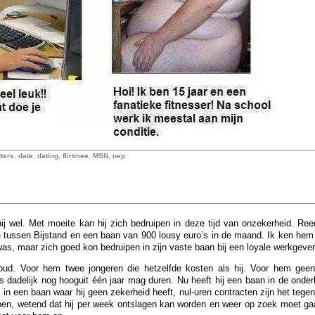
ters
,
date
,
dating
,
flirtmee
,
MSN
,
nep
ij wel. Met moeite kan hij zich bedruipen in deze tijd van onzekerheid. Reed
ze tussen Bijstand en een baan van 900 lousy euro’s in de maand. Ik ken he
k was, maar zich goed kon bedruipen in zijn vaste baan bij een loyale werkgever
 oud. Voor hem twee jongeren die hetzelfde kosten als hij. Voor hem gee
dadelijk nog hooguit één jaar mag duren. Nu heeft hij een baan in de onder
 in een baan waar hij geen zekerheid heeft, nul-uren contracten zijn het tege
en, wetend dat hij per week ontslagen kan worden en weer op zoek moet gaa