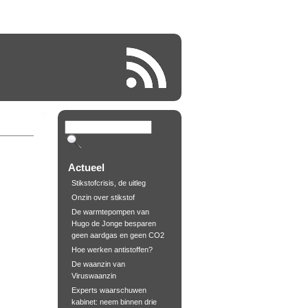
Actueel
Stikstofcrisis, de uitleg
Onzin over stikstof
De warmtepompen van
Hugo de Jonge besparen
geen aardgas en geen CO2
Hoe werken antistoffen?
De waanzin van
Viruswaanzin
Experts waarschuwen
kabinet: neem binnen drie