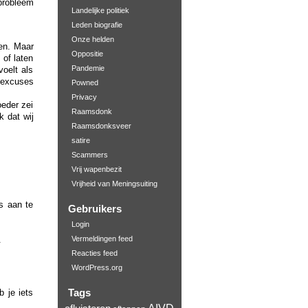
probleem
Landelijke politiek
Leden biografie
Onze helden
den. Maar
Oppositie
of laten
Pandemie
oelt als
 excuses
Powned
Privacy
oeder zei
Raamsdonk
k dat wij
Raamsdonksveer
satire
Scammers
Vrij wapenbezit
Vrijheid van Meningsuiting
s aan te
Gebruikers
Login
.
Vermeldingen feed
Reacties feed
WordPress.org
Tags
 je iets