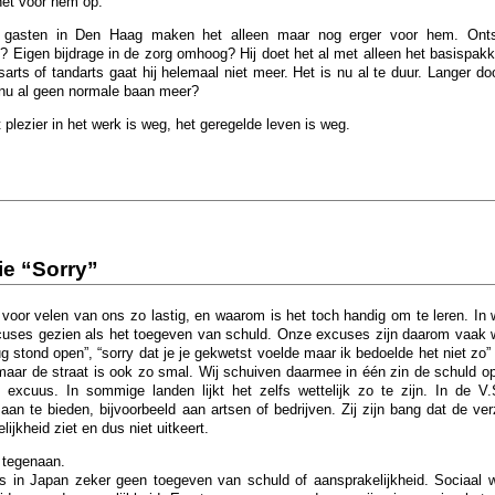
het voor hem op.
 gasten in Den Haag maken het alleen maar nog erger voor hem. Onts
 Eigen bijdrage in de zorg omhoog? Hij doet het al met alleen het basispak
sarts of tandarts gaat hij helemaal niet meer. Het is nu al te duur. Langer d
t nu al geen normale baan meer?
plezier in het werk is weg, het geregelde leven is weg.
ie “Sorry”
oor velen van ons zo lastig, en waarom is het toch handig om te leren. In 
cuses gezien als het toegeven van schuld. Onze excuses zijn daarom vaak 
ug stond open”, “sorry dat je je gekwetst voelde maar ik bedoelde het niet zo” 
, maar de straat is ook zo smal. Wij schuiven daarmee in één zin de schuld 
 excuus. In sommige landen lijkt het zelfs wettelijk zo te zijn. In de V.
 te bieden, bijvoorbeeld aan artsen of bedrijven. Zij zijn bang dat de ver
ijkheid ziet en dus niet uitkeert.
 tegenaan.
s in Japan zeker geen toegeven van schuld of aansprakelijkheid. Sociaal w