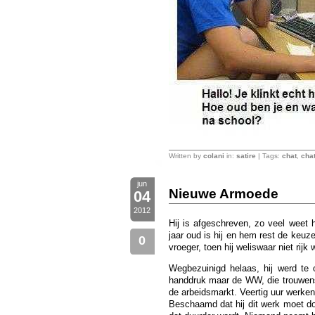
Written by
colani
in:
satire
| Tags:
chat
,
chat
jun
Nieuwe Armoede
04
2012
Hij is afgeschreven, zo veel weet h
jaar oud is hij en hem rest de keu
0
vroeger, toen hij weliswaar niet rij
Wegbezuinigd helaas, hij werd te
handdruk maar de WW, die trouwens 
de arbeidsmarkt. Veertig uur werken
Beschaamd dat hij dit werk moet do