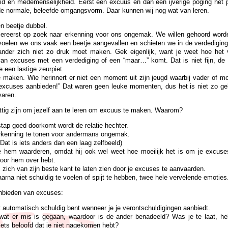
id en medemenselijkheid. Eerst een excuus en dan een ijverige poging het 
 de normale, beleefde omgangsvorm. Daar kunnen wij nog wat van leren.
n beetje dubbel.
j allereerst op zoek naar erkenning voor ons ongemak. We willen gehoord wor
oelen we ons vaak een beetje aangevallen en schieten we in de verdediging 
der zich niet zo druk moet maken. Gek eigenlijk, want je weet hoe het v
n excuses met een verdediging of een “maar…” komt. Dat is niet fijn, de
 een lastige zeurpiet.
e maken. Wie herinnert er niet een moment uit zijn jeugd waarbij vader of m
e excuses aanbieden!” Dat waren geen leuke momenten, dus het is niet zo ge
varen.
ettig zijn om jezelf aan te leren om excuus te maken. Waarom?
 stap goed doorkomt wordt de relatie hechter.
erkenning te tonen voor andermans ongemak.
(Dat is iets anders dan een laag zelfbeeld)
 hem waarderen, omdat hij ook wel weet hoe moeilijk het is om je excuse
voor hem over hebt.
ich van zijn beste kant te laten zien door je excuses te aanvaarden.
daarna niet schuldig te voelen of spijt te hebben, twee hele vervelende emoties
anbieden van excuses:
et automatisch schuldig bent wanneer je je verontschuldigingen aanbiedt.
at er mis is gegaan, waardoor is de ander benadeeld? Was je te laat, heb
ets beloofd dat je niet nagekomen hebt?