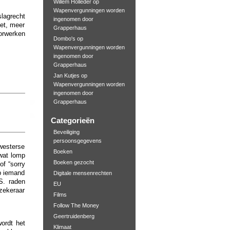
Willem Holleder
op
Wapenvergunningen worden
lagrecht
ingenomen door
ket, meer
Grapperhaus
oorwerken
Dombo's
op
Wapenvergunningen worden
ingenomen door
Grapperhaus
Jan Kutjes
op
Wapenvergunningen worden
ingenomen door
Grapperhaus
Categorieën
Beveiliging
persoonsgegevens
westerse
Boeken
wat lomp
Boeken gezocht
of “sorry
op iemand
Digitale mensenrechten
S. raden
EU
zekeraar
Films
Follow The Money
Geertruidenberg
ordt het
Klimaat