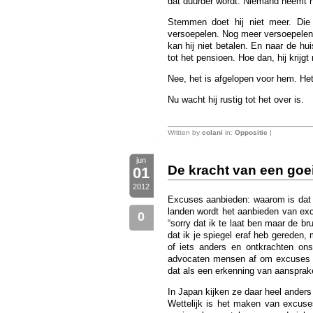
dat duurder wordt. Niemand neemt 
Stemmen doet hij niet meer. Die
versoepelen. Nog meer versoepelen?
kan hij niet betalen. En naar de hui
tot het pensioen. Hoe dan, hij krijg
Nee, het is afgelopen voor hem. Het 
Nu wacht hij rustig tot het over is.
Written by
colani
in:
Oppositie
|
jun
De kracht van een goe
01
2012
Excuses aanbieden: waarom is dat v
landen wordt het aanbieden van ex
0
“sorry dat ik te laat ben maar de br
dat ik je spiegel eraf heb gereden
of iets anders en ontkrachten ons
advocaten mensen af om excuses aan
dat als een erkenning van aansprakel
In Japan kijken ze daar heel anders
Wettelijk is het maken van excuse