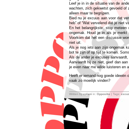
Leef je in in de situatie van de and
wachten, zich gekwetst gevoeld of zi
alleen maar te begrijpen.
Bied nu je excuus aan voor dat ver
heb” of “Wat vervelend dat je niet 
En het belangrijkste: stop meteen 
ongemak. Houd je in als je merk
Voorkom dat het een discussie word
niet uit.
Als je nog iets aan zijn ongemak k
bot te zijn of op tijd te komen. Som
Als de ander je excuses aanvaardt, b
Aanvaardt hij ze niet, geef dan aan 
je even naar me wilde luisteren en a
Heeft er iemand nog goede ideeën o
vaak zo moeilijk vinden?
Written by
colani
in:
Oppositie
| Tags:
excu