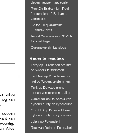
dagen nieuwe maatregelen
RoekOe Brabant ism Roel
Jongenelen – ’t Brabants
Coronalied
De top 10 quarantaine
Outbreak-films
Aantal Coronavirus (COVID-
19)-meldingen
Corona we zijn kansloos
Recente reacties
Terry
op
11 redenen om niet
op Wilders te stemmen:
JanMaat
op
11 redenen om
niet op Wilders te stemmen:
Turk
op
De vage grens
tussen verstoren en stalken
s vijftig
m nog van
Computer
op
De wereld van
.
cybercecurity en cybercrime
Gerald S
op
De wereld van
n gouden
cybercecurity en cybercrime
kant van
colani
op
Fotogallerij
nwoordig.
Roel van Duijn
op
Fotogallerij
n. Alles