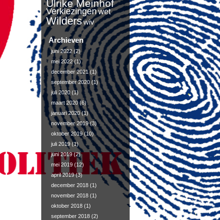
Ulrike Meinhof
Verkiezingen
wet
Wilders
wiv
Archieven
juni 2022
(2)
mei 2022
(1)
december 2021
(1)
september 2020
(1)
juli 2020
(1)
maart 2020
(6)
januari 2020
(1)
november 2019
(3)
oktober 2019
(10)
juli 2019
(1)
juni 2019
(2)
mei 2019
(12)
april 2019
(3)
december 2018
(1)
november 2018
(1)
oktober 2018
(1)
september 2018
(2)