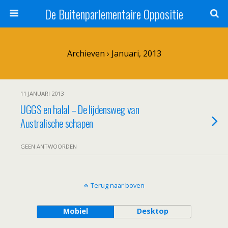
De Buitenparlementaire Oppositie
Archieven › Januari, 2013
11 JANUARI 2013
UGGS en halal – De lijdensweg van
Australische schapen
GEEN ANTWOORDEN
Terug naar boven
Mobiel
Desktop