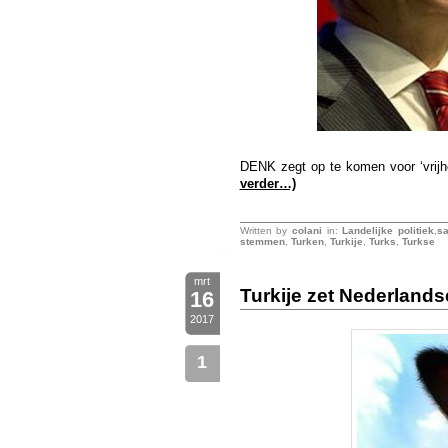
DENK zegt op te komen voor ‘vrijhei
verder…)
Written by
colani
in:
Landelijke politiek
,
sa
stemmen
,
Turken
,
Turkije
,
Turks
,
Turkse
mrt
Turkije zet Nederlands
16
2017
1