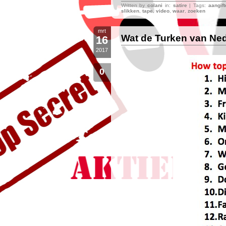
Written by
colani
in:
satire
| Tags:
aangift
slikken
,
tape
,
video
,
waar
,
zoeken
mrt
Wat de Turken van Ne
16
2017
0