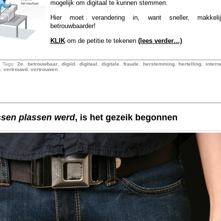
mogelijk om digitaal te kunnen stemmen.
Hier moet verandering in, want sneller, makkeli
betrouwbaarder!
KLIK
om de petitie te tekenen
(lees verder…)
 Tags:
2e
,
betrouwbaar
,
digiid
,
digitaal
,
digitale
,
fraude
,
herstemming
,
hertelling
,
intern
n
,
vertrouwd
,
vertrouwen
ssen plassen werd
, is het gezeik begonnen