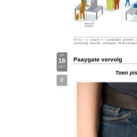
Written by
colani
in:
Landelijke politiek
|
stemming
,
tweede
,
uitslagen
,
Verkiezinge
mrt
Paaygate vervolg
16
2017
Toen pi
2