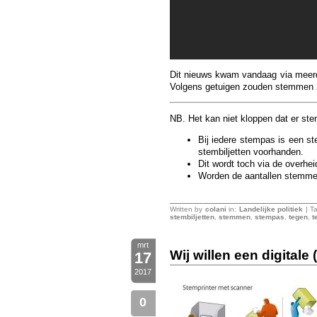
Dit nieuws kwam vandaag via meerde
Volgens getuigen zouden stemmen zi
NB. Het kan niet kloppen dat er ste
Bij iedere stempas is een s
stembiljetten voorhanden.
Dit wordt toch via de overhei
Worden de aantallen stemme
Written by
colani
in:
Landelijke politiek
| T
stembiljetten
,
stemmen
,
stempas
,
tegen
,
t
mrt
Wij willen een digitale
17
2017
0