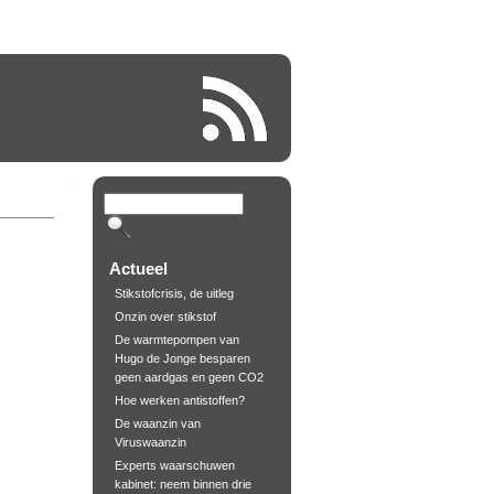
Actueel
Stikstofcrisis, de uitleg
Onzin over stikstof
De warmtepompen van
Hugo de Jonge besparen
geen aardgas en geen CO2
Hoe werken antistoffen?
De waanzin van
Viruswaanzin
Experts waarschuwen
kabinet: neem binnen drie