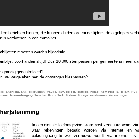
re berichten binnen, die kunnen duiden op fraude tijdens de afgelopen verk
jn verdwenen in een container.
mbiljetten moesten worden bijgedrukt.
tembiljet voorhanden altijd! Dus 10.000 stempassen per gemeente is meer da
d grondig gecontroleerd?
n wel vergeleken met de ontvangen kiespassen?
ags:
anoniem
,
anti
,
bijdrukken
,
fraude
,
gay
,
geloof
,
getuige
,
homo
,
homofiel
,
IS
,
islam
,
PVV
erreur
,
terreurdreiging
,
Tunahan Kuzu
,
Turk
,
Turken
,
Turkije
,
verdwenen
,
Verkiezingen
 (her)stemming
In een digitale leefomgeving, waar post verstuurd wordt via 
waar rekeningen betaald worden via internet en w
belastingaangifte wél vertrouwd wordt via internet, is 