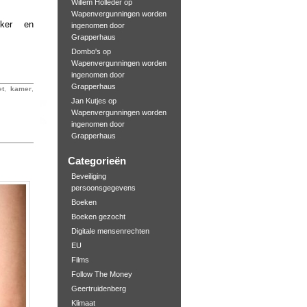
Willem Holleder
op
Wapenvergunningen worden
jker en
ingenomen door
Grapperhaus
Dombo's
op
Wapenvergunningen worden
ingenomen door
Grapperhaus
et
,
kamer
,
Jan Kutjes
op
Wapenvergunningen worden
ingenomen door
Grapperhaus
Categorieën
Beveiliging
persoonsgegevens
Boeken
Boeken gezocht
Digitale mensenrechten
EU
Films
Follow The Money
Geertruidenberg
Klimaat