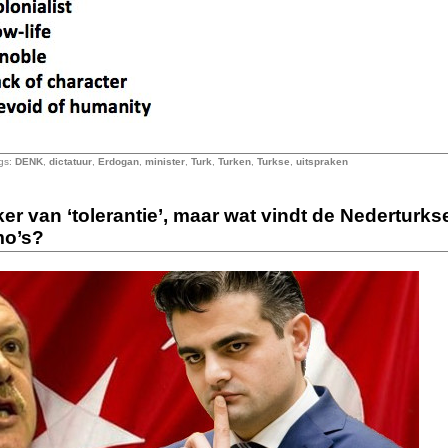
gs:
DENK
,
dictatuur
,
Erdogan
,
minister
,
Turk
,
Turken
,
Turkse
,
uitspraken
 van ‘tolerantie’, maar wat vindt de Nederturks
mo’s?