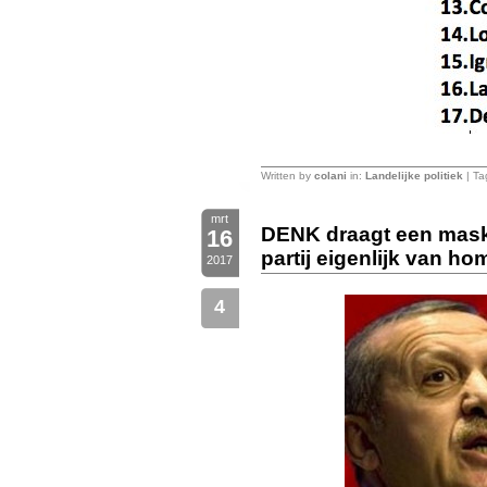
Written by
colani
in:
Landelijke politiek
| Ta
mrt
DENK draagt een masker
16
partij eigenlijk van ho
2017
4