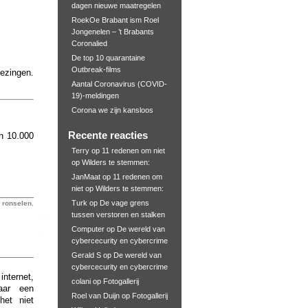
dagen nieuwe maatregelen
RoekOe Brabant ism Roel
Jongenelen – ’t Brabants
Coronalied
De top 10 quarantaine
Outbreak-films
iezingen.
Aantal Coronavirus (COVID-
19)-meldingen
Corona we zijn kansloos
Recente reacties
n 10.000
Terry
op
11 redenen om niet
op Wilders te stemmen:
JanMaat
op
11 redenen om
niet op Wilders te stemmen:
Turk
op
De vage grens
,
ronselen
,
tussen verstoren en stalken
Computer
op
De wereld van
cybercecurity en cybercrime
Gerald S
op
De wereld van
cybercecurity en cybercrime
internet,
colani
op
Fotogallerij
aar een
Roel van Duijn
op
Fotogallerij
het niet