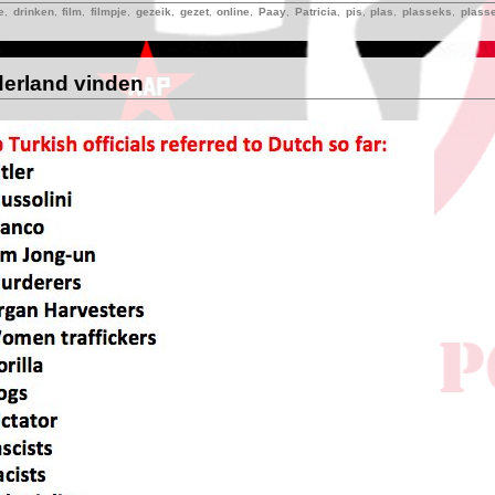
e
,
drinken
,
film
,
filmpje
,
gezeik
,
gezet
,
online
,
Paay
,
Patricia
,
pis
,
plas
,
plasseks
,
plass
derland vinden