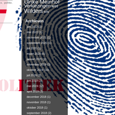
Ulrike Meinhof
ex
,
politie
,
Verkiezingen
wet
Wilders
wiv
Archieven
juni 2022
(2)
mei 2022
(1)
december 2021
(1)
september 2020
(1)
juli 2020
(1)
maart 2020
(6)
januari 2020
(1)
november 2019
(3)
oktober 2019
(10)
juli 2019
(1)
juni 2019
(2)
mei 2019
(12)
april 2019
(3)
december 2018
(1)
november 2018
(1)
oktober 2018
(1)
september 2018
(2)