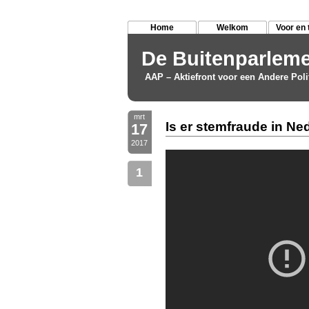
Home
Welkom
Voor en 
De Buitenparleme
AAP – Aktiefront voor een Andere Poli
mrt
Is er stemfraude in Ne
17
2017
1