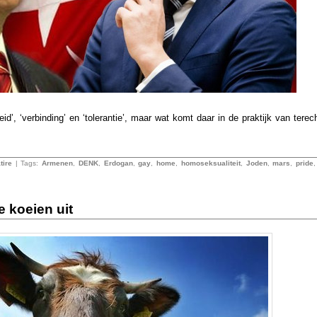
d’, ‘verbinding’ en ‘tolerantie’, maar wat komt daar in de praktijk van tere
tire
| Tags:
Armenen
,
DENK
,
Erdogan
,
gay
,
home
,
homoseksualiteit
,
Joden
,
mars
,
pride
e koeien uit