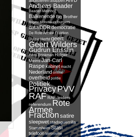
AIVD
afluisteren
aftappen
Andreas Baader
Baader-Meinhof
Balkenende
Big Brother
burgers
Brigitte Mohnhaupt
data
DDR
democratie
De Rote Armee Fraktion
geert
Duitse Herfst
Geert Wilders
Gudrun Ensslin
Holger
Hero Brinkman
Jan-Carl
Meins
Raspe
kabinet
macht
Nederland
online
overheid
politie
Politiek
PVV
Privacy
RAF
RAF-leiders
Rote
referendum
Armee
Fraction
satire
sleepwet
stadsguerrilla
Stasi
Stammheim
telefoon
terrorisme