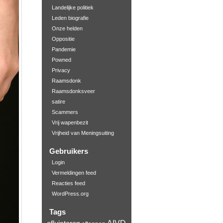
Landelijke politiek
Leden biografie
Onze helden
Oppositie
Pandemie
Powned
Privacy
Raamsdonk
Raamsdonksveer
satire
Scammers
Vrij wapenbezit
Vrijheid van Meningsuiting
Gebruikers
Login
Vermeldingen feed
Reacties feed
WordPress.org
Tags