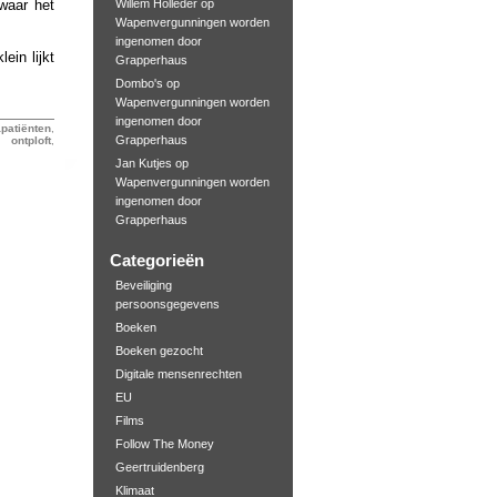
Willem Holleder
op
waar het
Wapenvergunningen worden
ingenomen door
ein lijkt
Grapperhaus
Dombo's
op
Wapenvergunningen worden
ingenomen door
patiënten
,
Grapperhaus
,
ontploft
,
Jan Kutjes
op
Wapenvergunningen worden
ingenomen door
Grapperhaus
Categorieën
Beveiliging
persoonsgegevens
Boeken
Boeken gezocht
Digitale mensenrechten
EU
Films
Follow The Money
Geertruidenberg
Klimaat