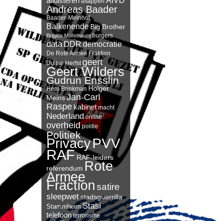
AIVD
afluisteren
aftappen
Andreas Baader
Baader-Meinhof
Balkenende
Big Brother
burgers
Brigitte Mohnhaupt
data
DDR
democratie
De Rote Armee Fraktion
geert
Duitse Herfst
Geert Wilders
Gudrun Ensslin
Holger
Hero Brinkman
Jan-Carl
Meins
Raspe
kabinet
macht
Nederland
online
overheid
politie
Politiek
PVV
Privacy
RAF
RAF-leiders
Rote
referendum
Armee
Fraction
satire
sleepwet
stadsguerrilla
Stasi
Stammheim
telefoon
terrorisme