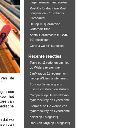
dagen nieuwe maatregelen
RoekOe Brabant ism Roel
Jongenelen – ’t Brabants
Coronalied
De top 10 quarantaine
Outbreak-films
Aantal Coronavirus (COVID-
19)-meldingen
Corona we zijn kansloos
Recente reacties
Terry
op
11 redenen om niet
op Wilders te stemmen:
JanMaat
op
11 redenen om
 van de
niet op Wilders te stemmen:
’
Turk
op
De vage grens
tussen verstoren en stalken
ng in een
Computer
op
De wereld van
keer het
cybercecurity en cybercrime
care van
medische
Gerald S
op
De wereld van
cybercecurity en cybercrime
colani
op
Fotogallerij
en dat we
Roel van Duijn
op
Fotogallerij
nsen van