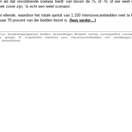
n als dat onvoldoende soelaas biedt: van boven de 75, of 70, of wie weet 
 zover zijn, ‘is echt een reëel scenario’.
n ellende, waardoor het totale aantal van 1.150 intensivecarebedden veel te kl
 maar 70 procent van die bedden bezet is.
(lees verder…)
Tags:
beademingsapparaat
,
bedden
,
besmettingen
,
Brabant
,
corona
,
coronapatiënt
,
corona
is
,
griepje
,
IC
,
ic-patiënten
,
intensive care
,
intensivecarebedden
,
mix
,
mondkapjes
,
ziekenhuizen