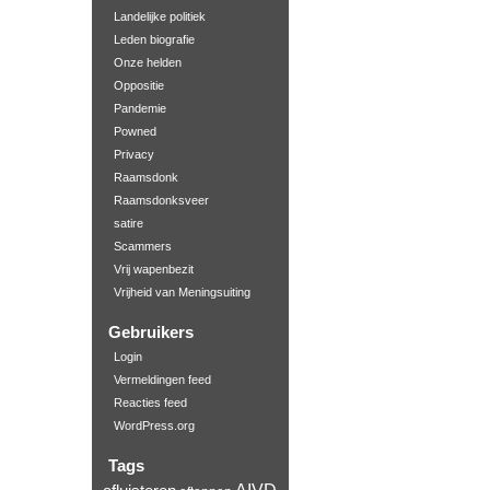
Landelijke politiek
Leden biografie
Onze helden
Oppositie
Pandemie
Powned
Privacy
Raamsdonk
Raamsdonksveer
satire
Scammers
Vrij wapenbezit
Vrijheid van Meningsuiting
Gebruikers
Login
Vermeldingen feed
Reacties feed
WordPress.org
Tags