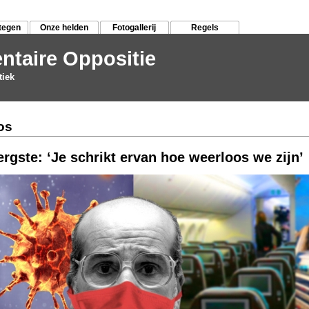
tegen
Onze helden
Fotogallerij
Regels
ntaire Oppositie
tiek
os
ergste: ‘Je schrikt ervan hoe weerloos we zijn’