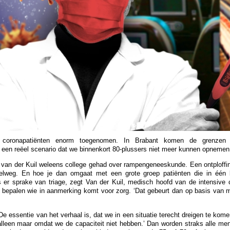
l coronapatiënten enorm toegenomen. In Brabant komen de grenzen
is een reëel scenario dat we binnenkort 80-plussers niet meer kunnen opnemen.
rk van der Kuil weleens college gehad over rampengeneeskunde. Een ontploffi
elweg. En hoe je dan omgaat met een grote groep patiënten die in één 
 er sprake van triage, zegt Van der Kuil, medisch hoofd van de intensive 
 bepalen wie in aanmerking komt voor zorg. ‘Dat gebeurt dan op basis van 
De essentie van het verhaal is, dat we in een situatie terecht dreigen te kom
lleen maar omdat we de capaciteit niet hebben.’ Dan worden straks alle me