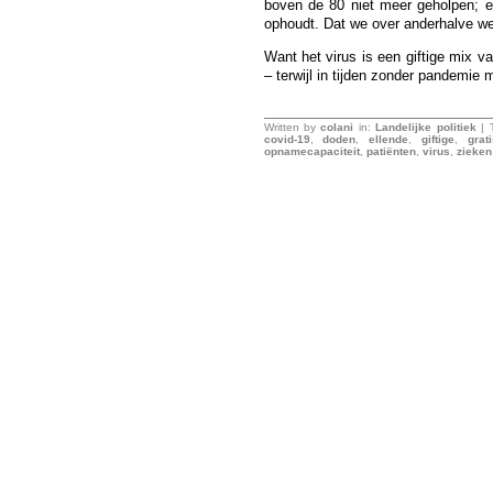
boven de 80 niet meer geholpen; e
ophoudt. Dat we over anderhalve week
Want het virus is een giftige mix va
– terwijl in tijden zonder pandemie
Written by
colani
in:
Landelijke politiek
| 
covid-19
,
doden
,
ellende
,
giftige
,
grat
opnamecapaciteit
,
patiënten
,
virus
,
zieken