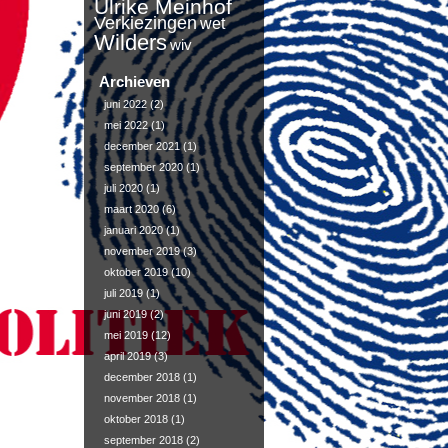
Ulrike Meinhof
Verkiezingen
wet
Wilders
wiv
Archieven
juni 2022
(2)
mei 2022
(1)
december 2021
(1)
september 2020
(1)
juli 2020
(1)
maart 2020
(6)
januari 2020
(1)
november 2019
(3)
oktober 2019
(10)
juli 2019
(1)
juni 2019
(2)
mei 2019
(12)
april 2019
(3)
december 2018
(1)
november 2018
(1)
oktober 2018
(1)
september 2018
(2)