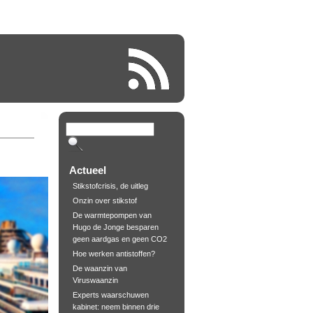
Actueel
Stikstofcrisis, de uitleg
Onzin over stikstof
De warmtepompen van
Hugo de Jonge besparen
geen aardgas en geen CO2
Hoe werken antistoffen?
De waanzin van
Viruswaanzin
Experts waarschuwen
kabinet: neem binnen drie